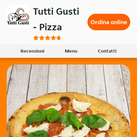
Passa
Tutti Gusti
al
contenuto
Ordina online
- Pizza
principale
Recensioni
Menu
Contatti